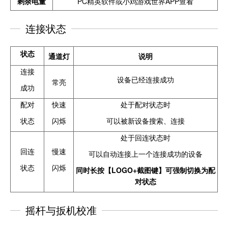
剩余电量
PC精英软件或小鸡游戏世界APP查看
连接状态
状态
通道灯
说明
连接
设备已经连接成功
常亮
成功
配对
快速
处于配对状态时
状态
闪烁
可以被新设备搜索、连接
处于回连状态时
回连
慢速
可以自动连接上一个连接成功的设备
状态
闪烁
同时长按【LOGO+截图键】
可强制切换为配
对状态
摇杆与扳机校准