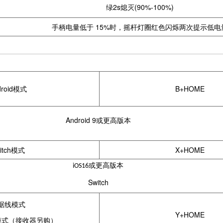
绿2s熄灭(90%-100%)
手柄电量低于 15%时，摇杆灯圈红色闪烁两次提示低电
droid模式
B+HOME
Android 9或更高版本
itch模式
X+HOME
或更高版本
iOS16
Switch
据线模式
Y+HOME
器模式（接收器另购）