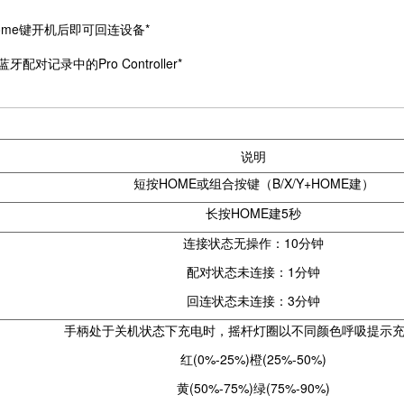
me键开机后即可回连设备*
录中的Pro Controller*
说明
短按HOME或组合按键（B/X/Y+HOME建）
长按HOME建5秒
连接状态无操作：10分钟
配对状态未连接：1分钟
回连状态未连接：3分钟
手柄处于关机状态下充电时，摇杆灯圈以不同颜色呼吸提示
红(0%-25%)
橙(25%-50%)
黄(50%-75%)
绿(75%-90%)